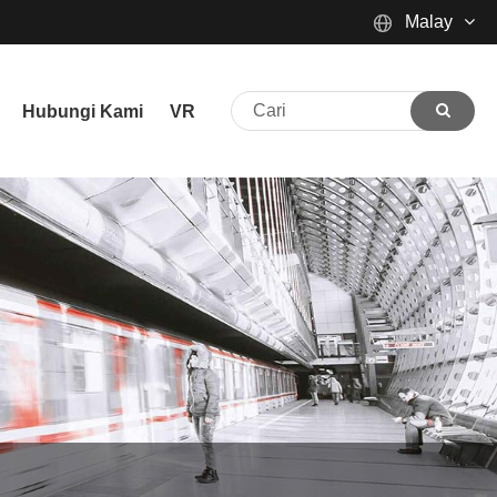
Malay
English
Hubungi Kami
VR
Español
Português
русский
Français
日本語
Deutsch
tiếng Việt
Italiano