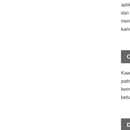
apli
dan 
men
kami
C
Kaw
pati
keri
beba
D