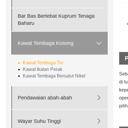
Bar Bas Bertebat Kuprum Tenaga
Baharu

Kawat Tembaga Kosong
Kawat Tembaga Tin
Kawat Ikatan Perak
Seba
Kawat Tembaga Bersalut Nikel
di l
kepe

Pendawaian abah-abah
ope
pili

Wayar Suhu Tinggi