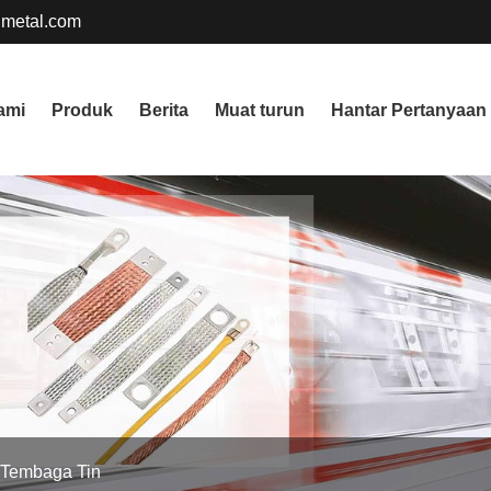
metal.com
ami
Produk
Berita
Muat turun
Hantar Pertanyaan
 Tembaga Tin