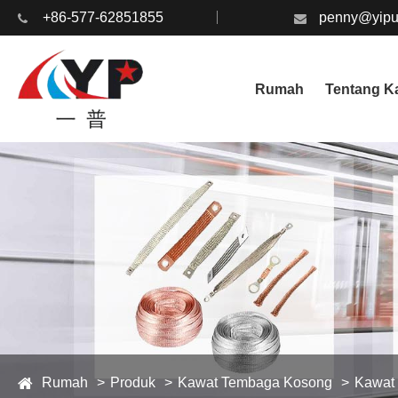
+86-577-62851855
penny@yipu
Rumah
Tentang K
Rumah
Produk
Kawat Tembaga Kosong
Kawat