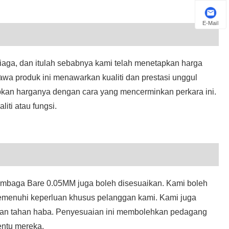
Euskal
E-Mail
Azərbaycan
Slovenský jazyk
ga, dan itulah sebabnya kami telah menetapkan harga
a produk ini menawarkan kualiti dan prestasi unggul
Македонски
pkan harganya dengan cara yang mencerminkan perkara ini.
Lietuvos
iti atau fungsi.
Eesti Keel
Română
Slovenski
 Tembaga Bare 0.05MM juga boleh disesuaikan. Kami boleh
मराठी
memenuhi keperluan khusus pelanggan kami. Kami juga
lutan tahan haba. Penyesuaian ini membolehkan pedagang
Srpski језик
entu mereka.