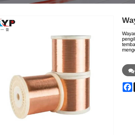
Wa
Wayar
pengi
temba
menge
F