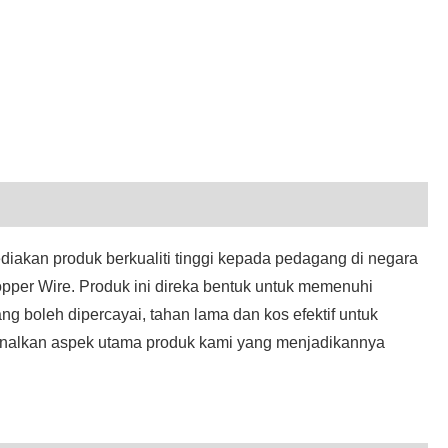
हिन्दी
Pilipino
Türkçe
Gaeilge
العربية
Indonesia
diakan produk berkualiti tinggi kepada pedagang di negara
Norsk‎
opper Wire. Produk ini direka bentuk untuk memenuhi
تمل
 boleh dipercayai, tahan lama dan kos efektif untuk
kenalkan aspek utama produk kami yang menjadikannya
český
ελληνικά
український