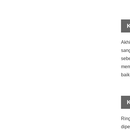
Akhi
sang
seb
mem
bai
Ring
dipe