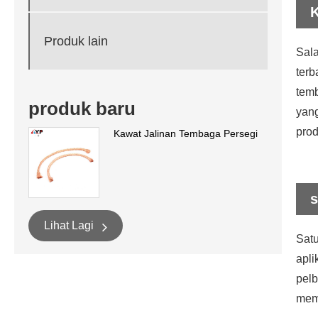
K
Produk lain
Sala
terb
temb
produk baru
yan
prod
Kawat Jalinan Tembaga Persegi
s
Lihat Lagi
Satu
apli
pelb
meme