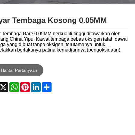
Nederlands
ภาษาไทย
yar Tembaga Kosong 0.05MM
Polski
 Tembaga Bare 0.05MM berkualiti tinggi ditawarkan oleh
lang China Yipu. Kawat tembaga bebas oksigen ialah dawai
한국어
ga yang dibuat tanpa oksigen, terutamanya untuk
lakkan berlakunya patina kemudiannya (pengoksidaan).
Svenska
magyar
Hantar Pertanyaan
Malay
acebook
X
WhatsApp
Pinterest
LinkedIn
Share
বাংলা ভাষার
Dansk
Suomi