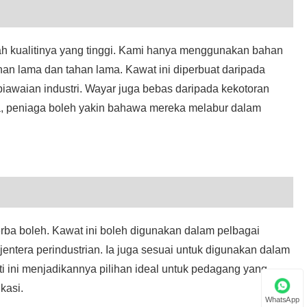
Javanese
ah kualitinya yang tinggi. Kami hanya menggunakan bahan
فارسی
ahan lama dan tahan lama. Kawat ini diperbuat daripada
தமிழ்
 piawaian industri. Wayar juga bebas daripada kekotoran
a, peniaga boleh yakin bahawa mereka melabur dalam
తెలుగు
नेपाली
Burmese
български
rba boleh. Kawat ini boleh digunakan dalam pelbagai
ລາວ
jentera perindustrian. Ia juga sesuai untuk digunakan dalam
Latine
iti ini menjadikannya pilihan ideal untuk pedagang yang
kasi.
Қазақша
WhatsApp