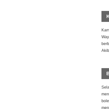
K
Kam
Waya
berb
Akib
B
Sela
meng
bole
mend